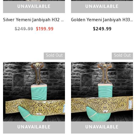
UNAVAILABLE
UNAVAILABLE
Golden Yemeni Janbiyah H33- جنبية ذهبيه مع جلد
Silver Yemeni Janbiyah H32 - جنبية فضيه
$249.99
$199.99
$249.99
Sold Out
Sold Out
UNAVAILABLE
UNAVAILABLE