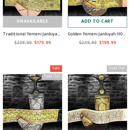
UNAVAILABLE
ADD TO CART
Golden Yemeni Janbiyah H07 - جنبية ذهبيه
Traditional Yemeni Janbiyah -H34- جنبية يمنية تقليدية
$229.99
$179.99
$249.99
$199.99
Sale
Sold Out
Sold Out