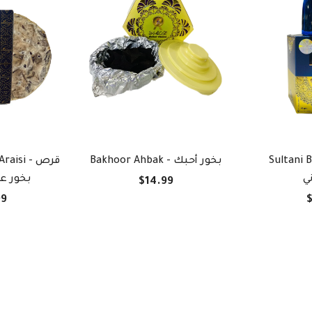
Sultani Ba
Bakhoor Ahbak - بخور أحبك
isi - قرص
ي
بخور ع
$14.99
99
$