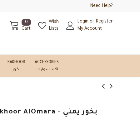
Need Help?
Login
or
Register
Wish
0
Cart
Lists
My Account
BAKHOOR
ACCESSORIES
اكسسوارات
بخور
r AlOmara - بخور يمني