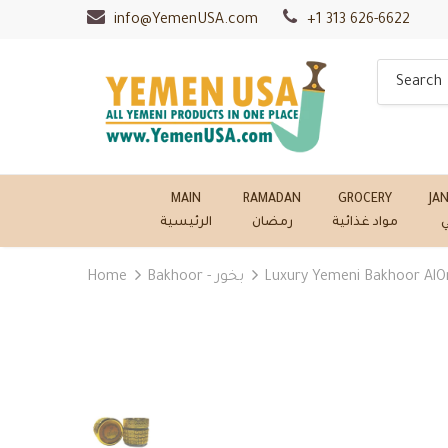
info@YemenUSA.com
+1 313 626-6622
MAIN
RAMADAN
GROCERY
JA
ي
مواد غذائية
رمضان
الرئيسية
Home
Bakhoor - بخور