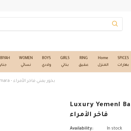
NBIYAH
WOMEN
BOYS
GIRLS
RING
Home
SPICES
بهارات
المنزل
عقيق
بناتي
ولادي
نسائي
جناب
Luxury Yemeni Bakhoor AlOmara - بخور يمني فاخر الأمراء
Luxury Yemeni Bakhoo
فاخر الأمراء
Availability:
In stock