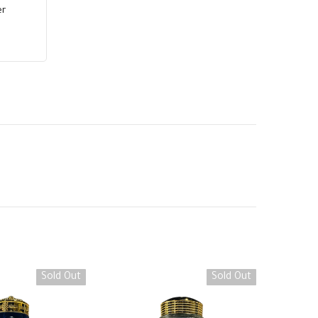
er
Sold Out
Sold Out