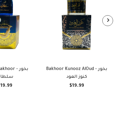
Bakhoor Ba
Bakhoor Kunooz AlOud - بخور
khoor - بخور
كنوز العود
سلطان
19.99
$19.99