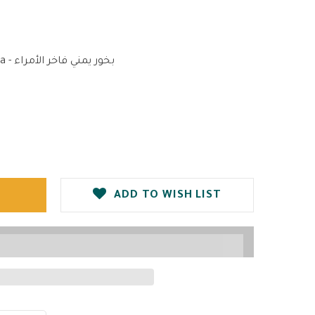
Luxury Yemeni Bakhoor AlOmara - بخور يمني فاخر الأمراء
ADD TO WISH LIST