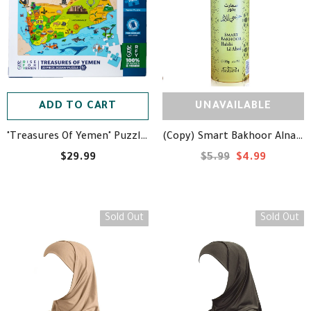
ADD TO CART
UNAVAILABLE
(Copy) Smart Bakhoor Alnabeel 35g - سمارت بخور النبيل
"Treasures Of Yemen" Puzzle - أحجية اليمن
$29.99
$5.99
$4.99
Sold Out
Sold Out