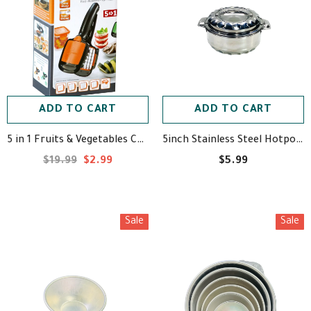
ADD TO CART
ADD TO CART
5inch Stainless Steel Hotpot - حافظة طعام حراريه
5 in 1 Fruits & Vegetables Chipper - قطاعة خضار وفواكه
$19.99
$2.99
$5.99
Sale
Sale