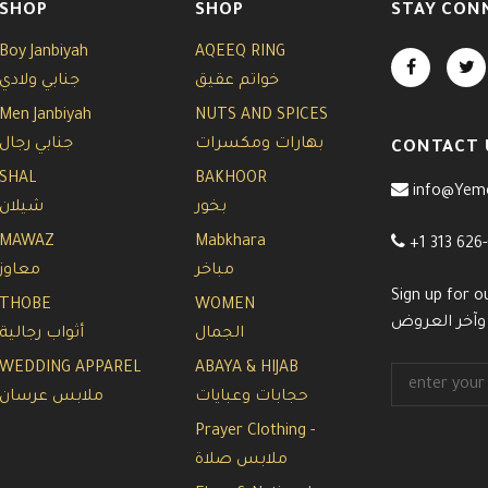
SHOP
SHOP
STAY CON
Boy Janbiyah
AQEEQ RING
خواتم عقيق
جنابي ولادي
Men Janbiyah
NUTS AND SPICES
بهارات ومكسرات
جنابي رجال
CONTACT 
SHAL
BAKHOOR
info@Yem
بخور
شيلان
MAWAZ
Mabkhara
+1 313 626
مباخر
معاوز
Sign up for o
THOBE
WOMEN
 وآخر العروض
الجمال
أثواب رجالية
WEDDING APPAREL
ABAYA & HIJAB
حجابات وعبايات
ملابس عرسان
Prayer Clothing -
ملابس صلاة