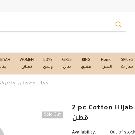
NBIYAH
WOMEN
BOYS
GIRLS
RING
Home
SPICES
بهارات
المنزل
عقيق
بناتي
ولادي
نسائي
جناب
Cotton Hijab Gray- حجاب قطعتين رمادي قطن
2 pc Cotton Hijab Gray-  رمادي
Sold Out
قطن
Availability:
Out of stoc