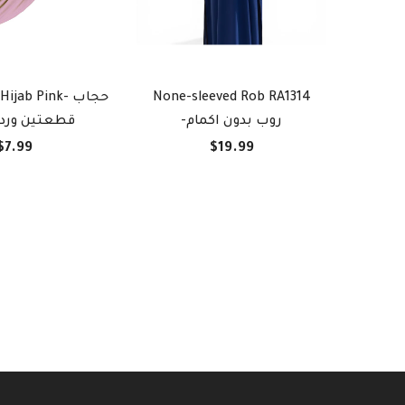
jab Pink- حجاب
None-sleeved Rob RA1314
Praye
-روب بدون اكمام
قطعتين ورد
$7.99
$19.99