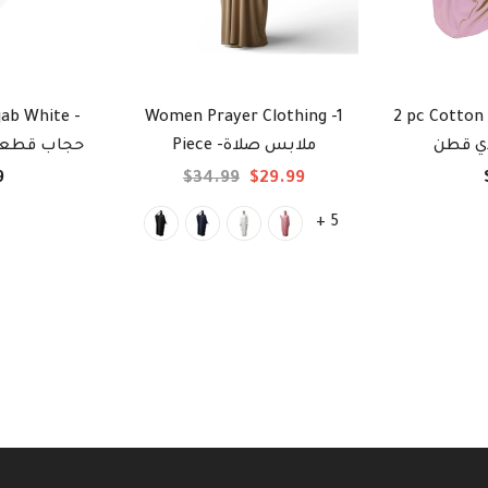
jab White -
Women Prayer Clothing -1
2 pc Cotton Hi
ي قطن
Piece -ملابس صلاة
حجاب قطعت
9
$34.99
$29.99
+ 5