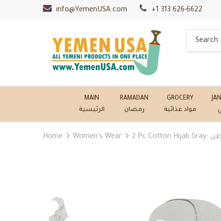
info@YemenUSA.com
+1 313 626-6622
MAIN
RAMADAN
GROCERY
JA
ي
مواد غذائية
رمضان
الرئيسية
Home
Women's Wear
2 Pc 