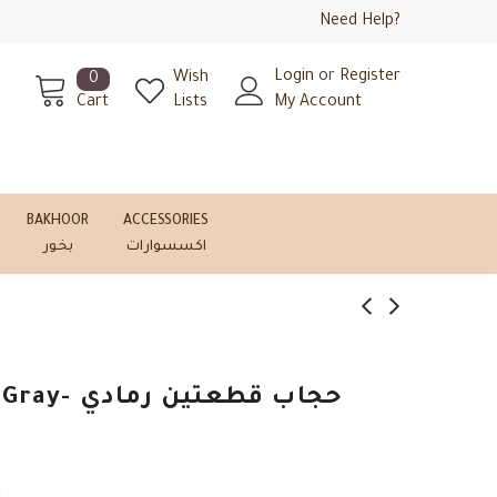
Need Help?
Login
or
Register
Wish
0
Cart
Lists
My Account
BAKHOOR
ACCESSORIES
اكسسوارات
بخور
حجاب قطعتين
k