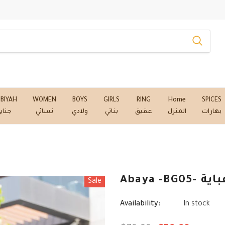
NBIYAH
WOMEN
BOYS
GIRLS
RING
Home
SPICES
بهارات
المنزل
عقيق
بناتي
ولادي
نسائي
جناب
Abaya -BG05- ية
Sale
Availability:
In stock