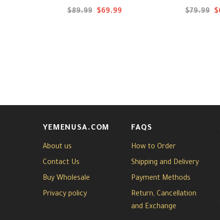
$89.99
$69.99
$79.99
$
YEMENUSA.COM
FAQS
About us
How to Order
Contact Us
Shipping and Delivery
Buy Wholesale
Payment Methods
Privacy policy
Return, Cancellation
and Exchange