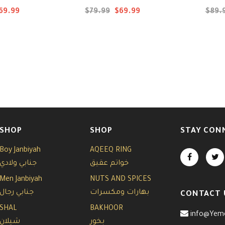
69.99
$79.99
$69.99
$89.
SHOP
SHOP
STAY CON
Boy Janbiyah
AQEEQ RING
خواتم عقيق
جنابي ولادي
Men Janbiyah
NUTS AND SPICES
بهارات ومكسرات
جنابي رجال
CONTACT 
SHAL
BAKHOOR
info@Yem
بخور
شيلان