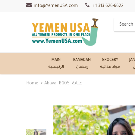
info@YemenUSA.com
+1 313 626-6622
MAIN
RAMADAN
GROCERY
JA
ي
مواد غذائية
رمضان
الرئيسية
Home
Abaya -BG05- عباية