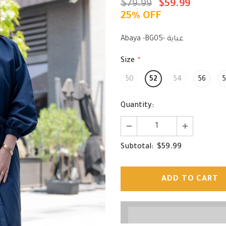
$79.99
$59.99
25% OFF
Abaya -BG05- عباية
Size
*
50
52
54
56
5
Quantity:
$59.99
Subtotal: