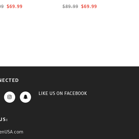
99
$69.99
$89.99
$69.99
NECTED
LIKE US
ON
FACEBOOK
US:
enUSA.com