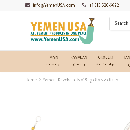
info@YemenUSA.com
+1 313 626-6622
MAIN
RAMADAN
GROCERY
JA
ي
مواد غذائية
رمضان
الرئيسية
Home
Yemeni Keychain -MA19- ميدالية مفاتيح