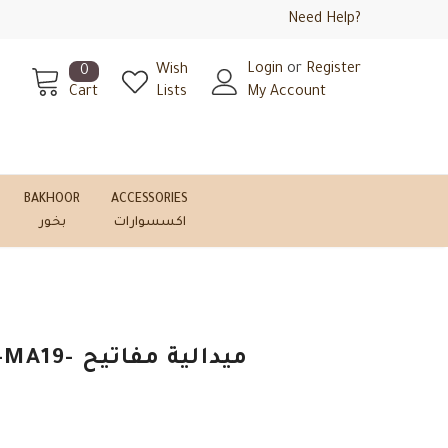
Need Help?
Login
or
Register
Wish
0
Cart
Lists
My Account
BAKHOOR
ACCESSORIES
اكسسوارات
بخور
Yemeni Keychain -MA19- ميدالية مفاتيح