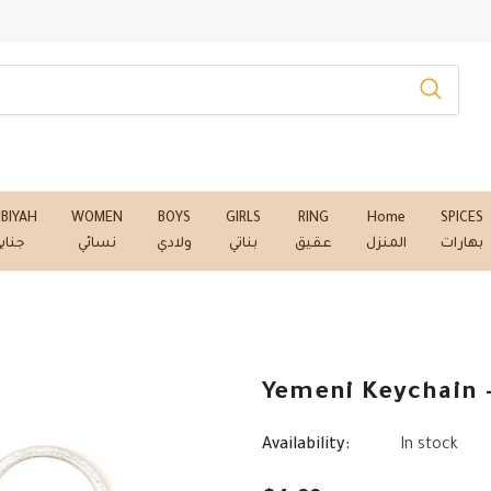
NBIYAH
WOMEN
BOYS
GIRLS
RING
Home
SPICES
بهارات
المنزل
عقيق
بناتي
ولادي
نسائي
جناب
Availability:
In stock