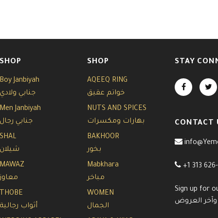
SHOP
SHOP
STAY CON
Boy Janbiyah
AQEEQ RING
خواتم عقيق
جنابي ولادي
Men Janbiyah
NUTS AND SPICES
بهارات ومكسرات
جنابي رجال
CONTACT 
SHAL
BAKHOOR
info@Yem
بخور
شيلان
MAWAZ
Mabkhara
+1 313 626
مباخر
معاوز
Sign up for o
THOBE
WOMEN
 وآخر العروض
الجمال
أثواب رجالية