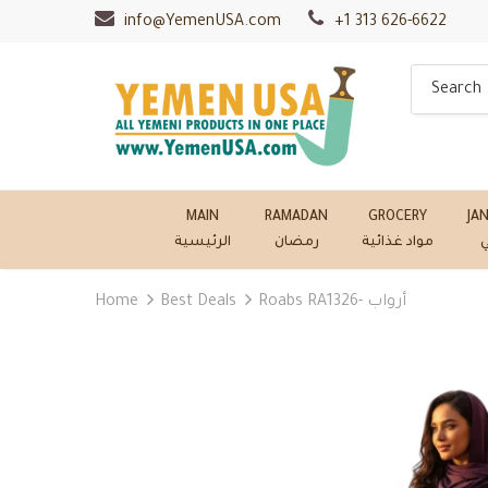
info@YemenUSA.com
+1 313 626-6622
MAIN
RAMADAN
GROCERY
JA
ي
مواد غذائية
رمضان
الرئيسية
Home
Best Deals
Roabs RA1326- أرواب