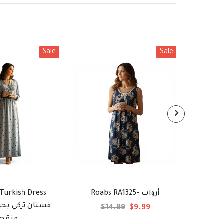
Sale
Sale
 Turkish Dress
Roabs RA1325- أرواب
$14.99
$9.99