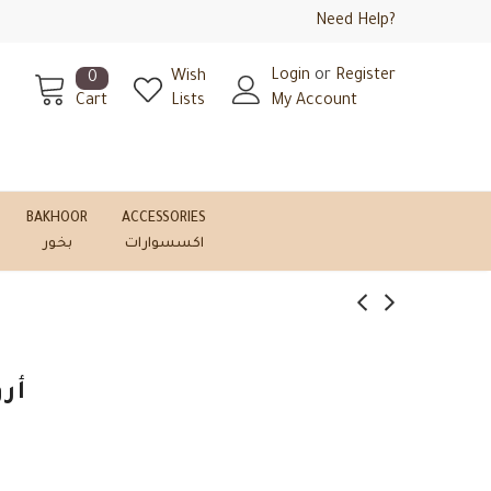
Need Help?
Login
or
Register
Wish
0
Cart
Lists
My Account
BAKHOOR
ACCESSORIES
اكسسوارات
بخور
6- أرواب