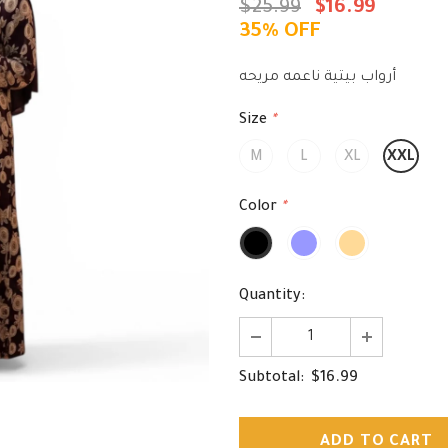
$25.99
$16.99
35% OFF
أرواب بيتية ناعمه مريحه
Size
*
M
L
XL
XXL
Color
*
Quantity:
$16.99
Subtotal: