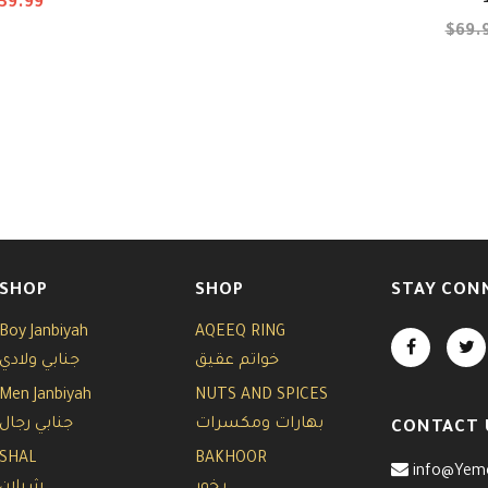
39.99
$69.
SHOP
SHOP
STAY CON
Boy Janbiyah
AQEEQ RING
خواتم عقيق
جنابي ولادي
Men Janbiyah
NUTS AND SPICES
بهارات ومكسرات
جنابي رجال
CONTACT 
SHAL
BAKHOOR
info@Yem