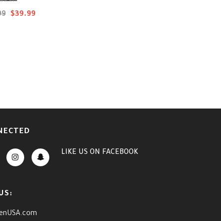
منقط
99
$39.99
NECTED
LIKE US
ON
FACEBOOK
US:
enUSA.com