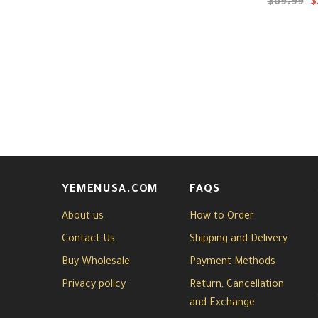
$69.99
$
YEMENUSA.COM
FAQS
About us
How to Order
Contact Us
Shipping and Delivery
Buy Wholesale
Payment Methods
Privacy policy
Return, Cancellation
and Exchange