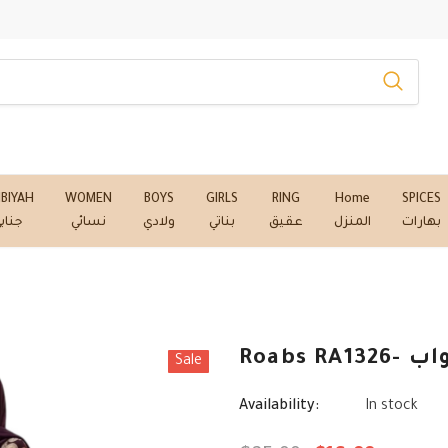
NBIYAH
WOMEN
BOYS
GIRLS
RING
Home
SPICES
بهارات
المنزل
عقيق
بناتي
ولادي
نسائي
جناب
Roabs RA132
Sale
Availability:
In stock