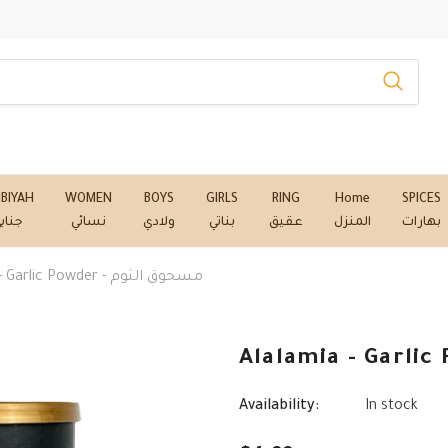
NBIYAH
WOMEN
BOYS
GIRLS
RING
Home
SPICES
بهارات
المنزل
عقيق
بناتي
ولادي
نسائي
جناب
Alalamia - Garlic Powder - مسحوق الثوم
Availability:
In stock