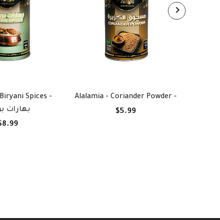
Biryani Spices -
Alalamia - Coriander Powder -
Alala
بهارات بر
$5.99
$8.99