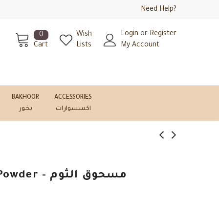
Need Help?
Login
or
Register
Wish
0
Cart
Lists
My Account
BAKHOOR
ACCESSORIES
اكسسوارات
بخور
Alalamia - Garlic Powder - مسحوق الثوم