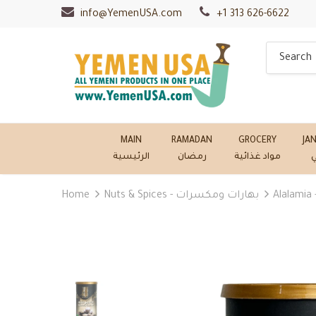
info@YemenUSA.com
+1 313 626-6622
MAIN
RAMADAN
GROCERY
JA
ي
مواد غذائية
رمضان
الرئيسية
Home
Nuts & Spices - بهارات ومكسرات