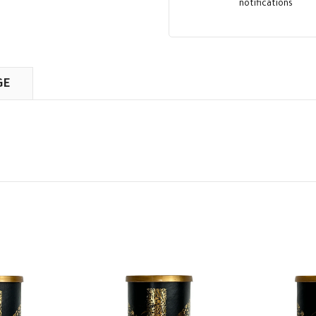
notifications
GE