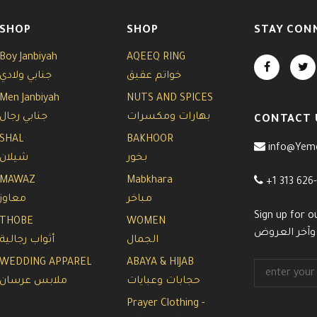
SHOP
SHOP
STAY CON
Boy Janbiyah
AQEEQ RING
خواتم عقيق
جنابي ولادي
Men Janbiyah
NUTS AND SPICES
بهارات ومكسرات
جنابي رجال
CONTACT 
SHAL
BAKHOOR
info@Yem
بخور
شيلان
MAWAZ
Mabkhara
+1 313 626
مباخر
معاوز
Sign up for o
THOBE
WOMEN
 وآخر العروض
الجمال
أثواب رجالية
WEDDING APPAREL
ABAYA & HIJAB
حجابات وعبايات
ملابس عرسان
Prayer Clothing -